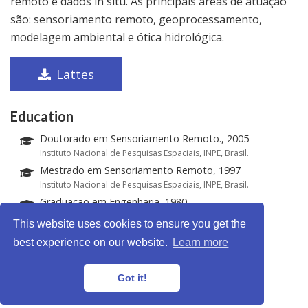
remoto e dados in situ. As principais áreas de atuação
são: sensoriamento remoto, geoprocessamento,
modelagem ambiental e ótica hidrológica.
Lattes
Education
Doutorado em Sensoriamento Remoto., 2005
Instituto Nacional de Pesquisas Espaciais, INPE, Brasil.
Mestrado em Sensoriamento Remoto, 1997
Instituto Nacional de Pesquisas Espaciais, INPE, Brasil.
Graduação em Engenharia, 1980
Universidade do Vale do Paraíba, UNIVAP, Brasil.
This website uses cookies to ensure you get the
best experience on our website.
Learn more
LabISA © 2026 · Powered by
Gethugothemes
Got it!