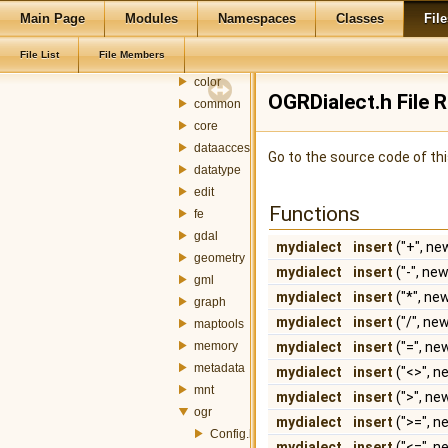
attributefill
Main Page
Modules
Namespaces
Classes
File
cellspace
File List
File Members
classification
color
OGRDialect.h File 
common
core
dataaccess
Go to the source code of this
datatype
edit
Functions
fe
gdal
mydialect
insert
("+", n
geometry
mydialect
insert
("-", ne
gml
mydialect
insert
("*", ne
graph
mydialect
insert
("/", ne
maptools
memory
mydialect
insert
("=", n
metadata
mydialect
insert
("<>", 
mnt
mydialect
insert
(">", n
ogr
mydialect
insert
(">=", 
Config.h
mydialect
insert
("<=", 