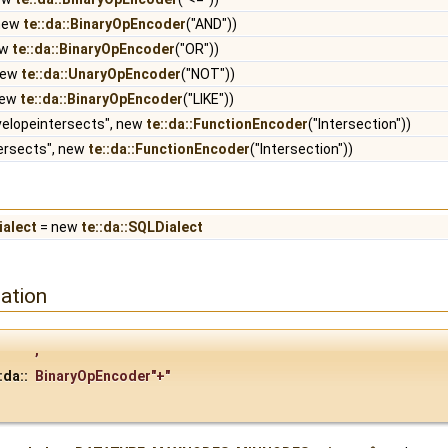
 new
te::da::BinaryOpEncoder
("AND"))
ew
te::da::BinaryOpEncoder
("OR"))
 new
te::da::UnaryOpEncoder
("NOT"))
 new
te::da::BinaryOpEncoder
("LIKE"))
velopeintersects", new
te::da::FunctionEncoder
("Intersection"))
ersects", new
te::da::FunctionEncoder
("Intersection"))
ialect
= new
te::da::SQLDialect
ation
,
:da::
BinaryOpEncoder
"+"