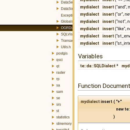
DataSet.h
mydialect
insert
("and",
DataSource.h
mydialect
insert
("or", n
Exception.h
mydialect
insert
("not",
Globals.h
OGRDialect.h
mydialect
insert
("like",
SQLVisitor.h
mydialect
insert
("st_en
Transactor.h
mydialect
insert
("st_int
Utils.h
postgis
Variables
qsci
te::da::SQLDialect
*
myd
qt
raster
rp
Function Document
sa
sam
se
mydialect
insert
(
"+"
srs
new te:
st
)
statistics
stmemory
terralib4